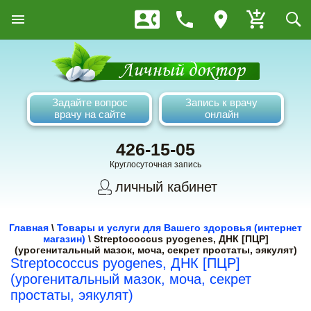
Задайте вопрос
Запись к врачу
врачу на сайте
онлайн
426-15-05
Круглосуточная запись
личный кабинет
Главная
\
Товары и услуги для Вашего здоровья (интернет
магазин)
\
Streptococcus pyogenes, ДНК [ПЦР]
(урогенитальный мазок, моча, секрет простаты, эякулят)
Streptococcus pyogenes, ДНК [ПЦР]
(урогенитальный мазок, моча, секрет
простаты, эякулят)