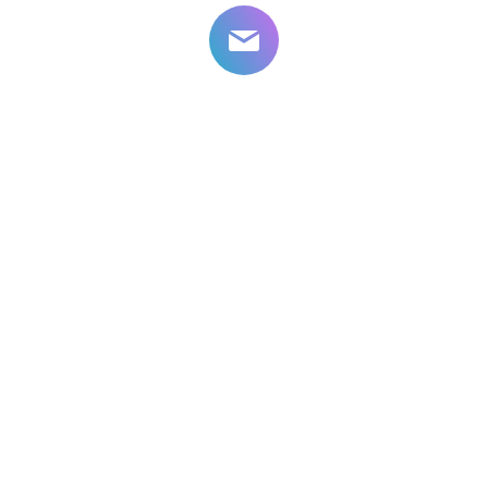
2026
© 2010-
ООО Личный доктор
M
Клиника у
"Улица Дыбенко"