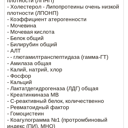
плотности (ЛПНП)
- Холестерол - Липопротеины очень низкой
плотности (ЛПОНП)
- Коэффициент атерогенности
- Мочевина
- Мочевая кислота
- Белок общий
- Билирубин общий
- АЛТ
- - глютамилтранспептидаза (гамма-ГТ)
- Амилаза общая
- Калий, натрий, хлор
- Фосфор
- Кальций
- Лактатдегидрогеназа (ЛДГ) общая
- Креатинкиназа MB
- С-реактивный белок, количественно
- Ревматоидный фактор
- Гомоцистеин
- Коагулограмма №1 (протромбиновый
индекс (ПИ), МНО)