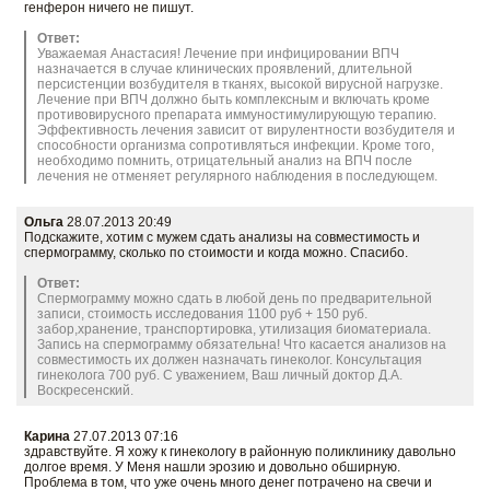
генферон ничего не пишут.
Ответ:
Уважаемая Анастасия! Лечение при инфицировании ВПЧ
назначается в случае клинических проявлений, длительной
персистенции возбудителя в тканях, высокой вирусной нагрузке.
Лечение при ВПЧ должно быть комплексным и включать кроме
противовирусного препарата иммуностимулирующую терапию.
Эффективность лечения зависит от вирулентности возбудителя и
способности организма сопротивляться инфекции. Кроме того,
необходимо помнить, отрицательный анализ на ВПЧ после
лечения не отменяет регулярного наблюдения в последующем.
Ольга
28.07.2013 20:49
Подскажите, хотим с мужем сдать анализы на совместимость и
спермограмму, сколько по стоимости и когда можно. Спасибо.
Ответ:
Спермограмму можно сдать в любой день по предварительной
записи, стоимость исследования 1100 руб + 150 руб.
забор,хранение, транспортировка, утилизация биоматериала.
Запись на спермограмму обязательна! Что касается анализов на
совместимость их должен назначать гинеколог. Консультация
гинеколога 700 руб. С уважением, Ваш личный доктор Д.А.
Воскресенский.
Карина
27.07.2013 07:16
здравствуйте. Я хожу к гинекологу в районную поликлинику давольно
долгое время. У Меня нашли эрозию и довольно обширную.
Проблема в том, что уже очень много денег потрачено на свечи и