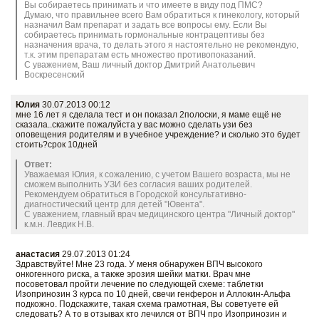
Вы собираетесь принимать и что имеете в виду под ПМС?
Думаю, что правильнее всего Вам обратиться к гинекологу, который
назначил Вам препарат и задать все вопросы ему. Если Вы
собираетесь принимать гормональные контрацептивы без
назначения врача, то делать этого я настоятельно не рекомендую,
т.к. этим препаратам есть множество противопоказаний.
С уважением, Ваш личный доктор Дмитрий Анатольевич
Воскресенский
Юлия
30.07.2013 00:12
мне 16 лет я сделала тест и он показал 2полоски, я маме ещё не
сказала..скажите пожалуйста у вас можно сделать узи без
оповещения родителям и в учебное учреждение? и сколько это будет
стоить?срок 10дней
Ответ:
Уважаемая Юлия, к сожалению, с учетом Вашего возраста, мы не
сможем выполнить УЗИ без согласия ваших родителей.
Рекомендуем обратиться в Городской консультативно-
диагностический центр для детей "Ювента".
С уважением, главный врач медицинского центра "Личный доктор"
к.м.н. Левдик Н.В.
анастасия
29.07.2013 01:24
Здравствуйте! Мне 23 года. У меня обнаружен ВПЧ высокого
онкогенного риска, а также эрозия шейки матки. Врач мне
посоветовал пройти лечение по следующей схеме: таблетки
Изопринозин 3 курса по 10 дней, свечи генферон и Аллокин-Альфа
подкожно. Подскажите, такая схема грамотная, Вы советуете ей
следовать? А то в отзывах кто лечился от ВПЧ про Изопринозин и