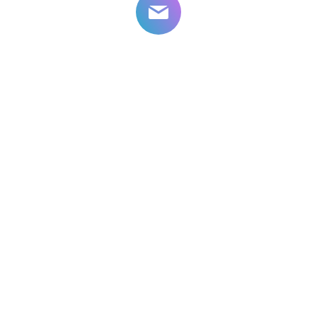
2026
© 2010-
ООО Личный доктор
M
Клиника у
"Улица Дыбенко"
г.Санк-Петербург,