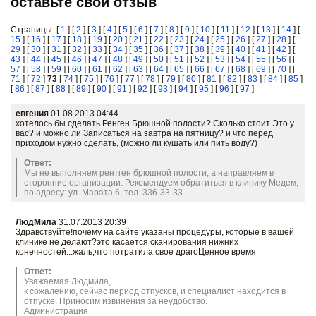
оставьте свой отзыв
Страницы: [
1
] [
2
] [
3
] [
4
] [
5
] [
6
] [
7
] [
8
] [
9
] [
10
] [
11
] [
12
] [
13
] [
14
] [
15
] [
16
] [
17
] [
18
] [
19
] [
20
] [
21
] [
22
] [
23
] [
24
] [
25
] [
26
] [
27
] [
28
] [
29
] [
30
] [
31
] [
32
] [
33
] [
34
] [
35
] [
36
] [
37
] [
38
] [
39
] [
40
] [
41
] [
42
] [
43
] [
44
] [
45
] [
46
] [
47
] [
48
] [
49
] [
50
] [
51
] [
52
] [
53
] [
54
] [
55
] [
56
] [
57
] [
58
] [
59
] [
60
] [
61
] [
62
] [
63
] [
64
] [
65
] [
66
] [
67
] [
68
] [
69
] [
70
] [
71
] [
72
]
73
[
74
] [
75
] [
76
] [
77
] [
78
] [
79
] [
80
] [
81
] [
82
] [
83
] [
84
] [
85
]
[
86
] [
87
] [
88
] [
89
] [
90
] [
91
] [
92
] [
93
] [
94
] [
95
] [
96
] [
97
]
евгения
01.08.2013 04:44
хотелось бы сделать Ренген Брюшной полости? Сколько стоит Это у
вас? и можно ли Записаться на завтра на пятницу? и что перед
приходом нужно сделать, (можно ли кушать или пить воду?)
Ответ:
Мы не выполняем рентген брюшной полости, а направляем в
сторонние организации. Рекомендуем обратиться в клинику Медем,
по адресу: ул. Марата 6, тел. 336-33-33
ЛюдМила
31.07.2013 20:39
Здравствуйте!почему на сайте указаны процедуры, которые в вашей
клинике не делают?это касается сканирования нижних
конечностей...жаль,что потратила свое драгоЦенное время
Ответ:
Уважаемая Людмила,
к сожалению, сейчас период отпусков, и специалист находится в
отпуске. Приносим извинения за неудобство.
Администрация