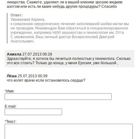
лекарства. Скажите, удаляют ли в вашей клинике эрозию жидким
азотом или есть ли какие нибудь другие процедуры? Спасибо
Ответ:
Уважаемая Карина,
к сожалению хирургическое лечение заболеваний шейки матки мы
не проводим. Рекомендую Вам обратиться в специализированное
учреждение, например НИИ акушерства и гинекологии им. Отта
С уважением, Ваш личный доктор Воскресенский Дмитрий
Анатольевич.
Анжела
27.07.2013 06:28
Здразствуйте, я хотела бы лечиться полностью у гинеколога. Сколько
это все стоить? Только до конца, у меня Ерозия, уже большой ,
Лёша
25.07.2013 00:39
что колят врачи если остановилось сердце?
*
Имя:
E-mail:
*
Текст: