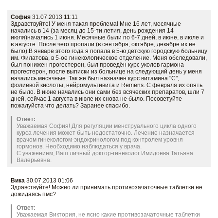
София
31.07.2013 11:11
Здравствуйте! У меня такая проблема! Мне 16 лет, месячные
начались в 14 (за месяц до 15-ти летия, день рождения 14
июля)начались 1 июня. Месячные были по 6-7 дней, в июне, в июле и
в августе. После чего пропали (в сентября, октябре, декабре их не
было).В январе этого года я попала в 5-ю детскую городскую больницу
им. Филатова, в 5-ое гинекологическое отделение. Меня обследовали,
был понижен прогестерон, был проведён курс уколов гармона
прогестерон, после выписки из больнице на следующий день у меня
начались месячные. Так же был назначен курс витамина "C",
фолиевой кислоты, нейромультивита и Remens. С февраля их опять
не было. В июне начались они сами без всяческих препаратов, шли 7
дней, сейчас 1 августа в июле их снова не было. Посоветуйте
пожалуйста что делать? Заранее спасибо.
Ответ:
Уважаемая София! Для регуляции менструального цикла одного
курса лечения может быть недостаточно. Лечение назначается
врачом гинекологом-эндокринологом под контролем уровня
гормонов. Необходимо наблюдаться у врача.
С уважением, Ваш личный доктор-гинеколог Имидоева Татьяна
Валерьевна.
Вика
30.07.2013 01:06
Здравствуйте! Можно ли принимать противозачаточные таблетки не
дожидаясь пмс?
Ответ:
Уважаемая Виктория, не ясно какие противозачаточные таблетки