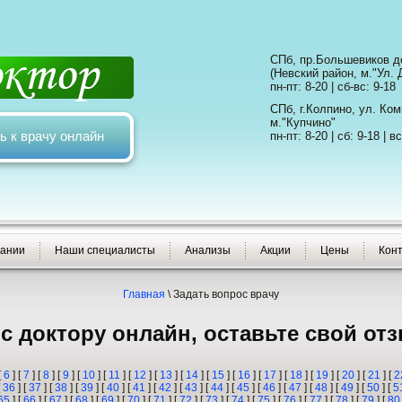
СПб, пр.Большевиков до
(Невский район, м."Ул. 
пн-пт: 8-20 | сб-вс: 9-18
СПб, г.Колпино, ул. Ко
м."Купчино"
ь к врачу онлайн
пн-пт: 8-20 | сб: 9-18 | вс
пании
Наши специалисты
Анализы
Акции
Цены
Кон
Главная
\
Задать вопрос врачу
с доктору онлайн, оставьте свой от
[
6
] [
7
] [
8
] [
9
] [
10
] [
11
] [
12
] [
13
] [
14
] [
15
] [
16
] [
17
] [
18
] [
19
] [
20
] [
21
] [
2
[
36
] [
37
] [
38
] [
39
] [
40
] [
41
] [
42
] [
43
] [
44
] [
45
] [
46
] [
47
] [
48
] [
49
] [
50
] [
5
65
] [
66
] [
67
] [
68
] [
69
] [
70
] [
71
] [
72
] [
73
] [
74
] [
75
] [
76
] [
77
] [
78
] [
79
] [
80