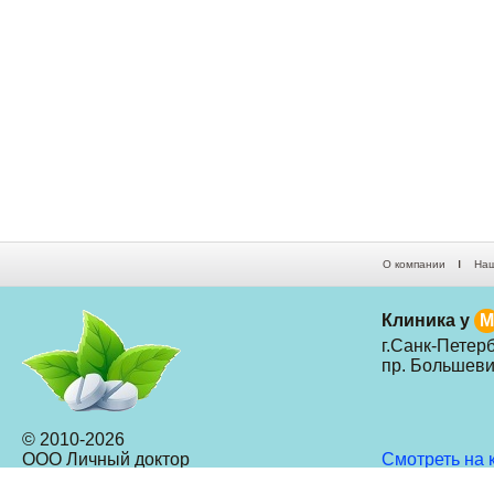
О компании
Наш
Клиника у
M
г.Санк-Петерб
пр. Большевик
© 2010-
2026
ООО Личный доктор
Смотреть на 