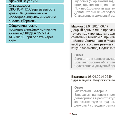
Врачебные услуги
здоровья (сбор анамнеза),
предварительного диагноза
Онкомаркеры
При необходимости врач м
ЭКОНОМНО;Свертываемость
Дополнительные исследова
крови;Общеклинические
С уважением, дежурный вра
исследования;Биохимические
анализы;Гормоны
Общеклинические
Марина
09.04.2014 06:47
исследования;Биохимические
Добрый день! У меня проблема
анализы;СКИДКА 15% НА
только под утро удается задр
АНАЛИЗЫ при оплате через
сомтоянии в целом. Я приним
сайт
таблетки Дормиплант и Мелак
чтоб устать..но нет результа
кануне экзаменов) Подскажит
Ответ:
Думаю, что в данном случае
Если не помогает обратитес
С уважением, дежурный вра
Заказать
Екатерина
08.04.2014 02:54
Здравствуйте! Подскажите по
Ответ:
Уважаемая Екатерина.
Записаться на прием к про
договориться в регистратур
запись к врачу и сотрудни
дежурный сотрудник регист
*
Имя: