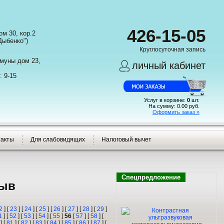
426-15-05
м 30, кор.2
Дыбенко")
Круглосуточная запись
ммуны дом 23,
личный кабинет
: 9-15
Услуг в корзине:
0
шт.
На сумму:
0.00
руб.
Оформить заказ »
такты
Для слабовидящих
Налоговый вычет
Спецпредложение
зыв
2
] [
23
] [
24
] [
25
] [
26
] [
27
] [
28
] [
29
]
1
] [
52
] [
53
] [
54
] [
55
]
56
[
57
] [
58
] [
] [
81
] [
82
] [
83
] [
84
] [
85
] [
86
] [
87
] [