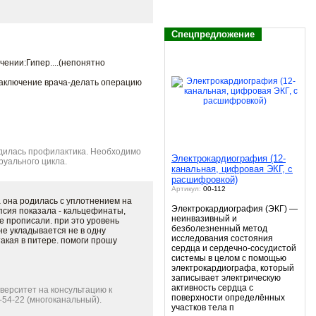
Спецпредложение
чении:Гипер....(непонятно
заключение врача-делать операцию
одилась профилактика. Необходимо
Электрокардиография (12-
руального цикла.
канальная, цифровая ЭКГ, с
расшифровкой)
Артикул:
00-112
да она родилась с уплотнением на
Электрокардиография (ЭКГ) —
псия показала - кальцефинаты,
неинвазивный и
прописали. при это уровень
безболезненный метод
 не укладывается не в одну
исследования состояния
такая в питере. помоги прошу
сердца и сердечно-сосудистой
системы в целом с помощью
электрокардиографа, который
записывает электрическую
активность сердца с
ерситет на консультацию к
поверхности определённых
6-54-22 (многоканальный).
участков тела п