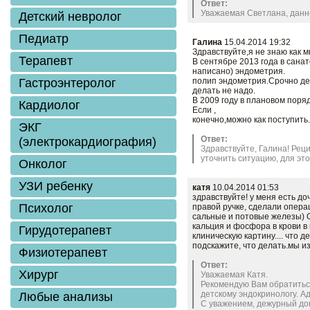
Ответ:
Уважаемая Светлана, данно
Детский невролог
Педиатр
Галина
15.04.2014 19:32
Здравствуйте,я не знаю как м
Терапевт
В сентябре 2013 года в сана
написано) эндометрия.
Гастроэнтеролог
полип эндометрия.Срочно де
делать не надо.
В 2009 году в плановом поря
Кардиолог
Если ,
конечно,можно как поступить
ЭКГ
Ответ:
(электрокардиография)
Здравствуйте, Галина! Ре
уточнить ситуацию, для эт
Онколог
УЗИ ребенку
катя
10.04.2014 01:53
здравствуйте! у меня есть до
Психолог
правой ручке, сделали опера
сальные и потовые железы)
кальция и фосфора в крови в 
Гирудотерапевт
клиническую картину.... что 
подскажите, что делать.мы из 
Физиотерапевт
Ответ:
Хирург
Уважаемая Катя.
Рекомендую Вам обратитьс
детскому эндокринологу. Ад
Любые анализы
С уважением, дежурный док