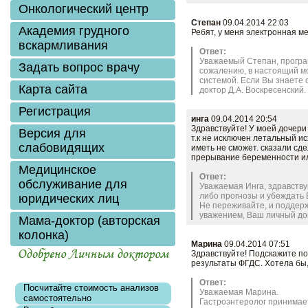
Онкологический центр
Степан
09.04.2014 22:03
Академия грудного
Ребят, у меня электронная ме
вскармливания
Ответ:
Уважаемый Степан, програ
Задать вопрос врачу
сожалению, в настоящий мо
системой. Если Вы знаете 
Карта сайта
доктор Д.А. Воскресенский.
Заказать
Регистрация
инга
09.04.2014 20:54
Здравствуйте! У моей дочери
Версия для
т.к не исключен летальный ис
слабовидящих
иметь не сможет. сказали сд
прерывание беременности ил
Медицинское
Ответ:
обслуживание для
Уважаемая Инга, здравству
либо прогнозы и убеждать В
юридических лиц
Не переживайте, и поддерж
уважением, Ваш личный док
Мама-доктор (авторская
колонка)
Марина
09.04.2014 07:51
Здравствуйте! Подскажите по
результаты ФГДС. Хотела бы,
Ответ:
Посчитайте стоимость анализов
Уважаемая Марина.
самостоятельно
Гастроэнтеролог принимает