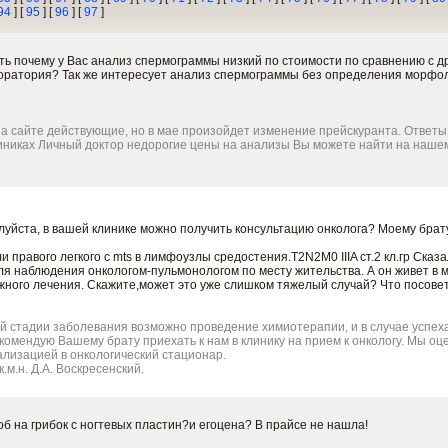
94
] [
95
] [
96
] [
97
]
ть почему у Вас анализ спермограммы низкий по стоимости по сравнению с д
боратория? Так же интересует анализ спермограммы без определения морфо
а сайте действующие, но в мае произойдет изменение прейскуранта. Ответы
иниках Личный доктор недорогие цены на анализы Вы можете найти на нашем
луйста, в вашей клинике можно получить консультацию онколога? Моему брат
 правого легкого с mts в лимфоузлы средостения.Т2N2M0 IIIA ст.2 кл.гр Сказ
я наблюдения онкологом-пульмонологом по месту жительства. А он живет в 
лжного лечения. Скажите,может это уже слишком тяжелый случай? Что посове
ой стадии заболевания возможно проведение химиотерапии, и в случае успе
екомендую Вашему брату приехать к нам в клинику на прием к онкологу. Мы оц
лизацией в онкологический стационар.
.м.н. Д.А. Воскресенский.
об на грибок с ногтевых пластин?и егоцена? В прайсе не нашла!