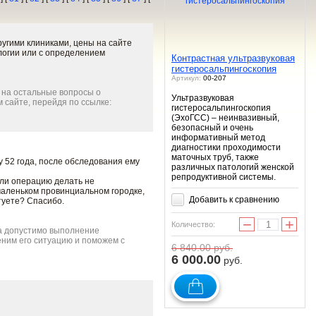
ругими клиниками, цены на сайте
логии или с определением
Контрастная ультразвуковая
гистеросальпингоскопия
Артикул:
00-207
 на остальные вопросы о
Ультразвуковая
 сайте, перейдя по ссылке:
гистеросальпингоскопия
(ЭхоГСС) – неинвазивный,
безопасный и очень
информативный метод
диагностики проходимости
маточных труб, также
у 52 года, после обследования ему
различных патологий женской
репродуктивной системы.
али операцию делать не
маленьком провинциальном городке,
Добавить к сравнению
туете? Спасибо.
−
+
Количество:
ха допустимо выполнение
еним его ситуацию и поможем с
6 840.00
руб.
6 000.00
руб.