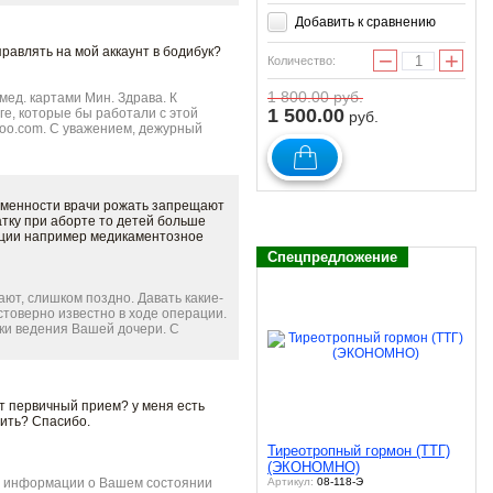
Добавить к сравнению
правлять на мой аккаунт в бодибук?
−
+
Количество:
1 800.00
руб.
ед. картами Мин. Здрава. К
1 500.00
ге, которые бы работали с этой
руб.
hoo.com. С уважением, дежурный
ременности врачи рожать запрещают
матку при аборте то детей больше
уации например медикаментозное
Спецпредложение
ют, слишком поздно. Давать какие-
достоверно известно в ходе операции.
ики ведения Вашей дочери. С
ит первичный прием? у меня есть
оить? Спасибо.
Тиреотропный гормон (ТТГ)
(ЭКОНОМНО)
ор информации о Вашем состоянии
Артикул:
08-118-Э