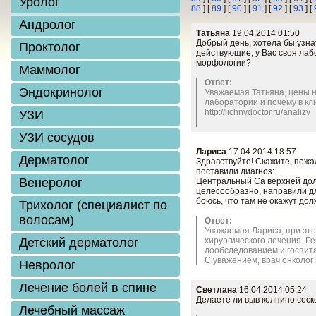
Уролог
88
] [
89
] [
90
] [
91
] [
92
] [
93
] [
Андролог
Татьяна
19.04.2014 01:50
Добрый день, хотела бы узна
Проктолог
действующие, у Вас своя ла
морфологии?
Маммолог
Ответ:
Эндокринолог
Уважаемая Татьяна, цены н
лаборатории и почему в кл
http://lichnydoctor.ru/analizy
УЗИ
УЗИ сосудов
Лариса
17.04.2014 18:57
Дерматолог
Здравствуйте! Скажите, пожа
поставили диагноз:
Венеролог
Центральный Са верхней доли
целесообразно, направили дл
боюсь, что там не окажут до
Трихолог (специалист по
волосам)
Ответ:
Уважаемая Лариса, при эт
Детский дерматолог
хирургического лечения. Р
дообследованием и госпита
С уважением, врач онколог к
Невролог
Заказать
Лечение болей в спине
Светлана
16.04.2014 05:24
Делаете ли выв колпино соск
Лечебный массаж