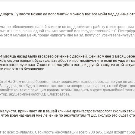
д карта... у вас-то можно ее пополнять? Можно у вас все мойи мед данные от
ммное обеспечение нашей клиники не поддерживает работу с электронными м
мент я не знаю ни одной клиники частной или государственной в С-Петербур
об этом больше меня, прошу написать мне на эл. почту: dr_voskresenskiy@ya
 4 месяца назад было кесарево сечение с двойней. Сейчас у нее 3 месяц бе
ход как они говорят. будут делать аборт и прогнозируют что если не удалят 
елают как получиться. Скажите пожалуйста есть ли другой выход из этой сит
и еще что то безопасное.
йте! На 3-ем месяце беременности медикаментозное прерывание уже не дела
ашу дочь, что будет именно так, как они говорят, очень рано, т.к. всё будет 
ивайте контакт с лечащим врачом, чтобы Вам быть в курсе дальнейшей такт
тор, акушер-гинеколог О.В.Елистратова.
жалуйста, принимает ли в вашей клинике врач-гастроэнтеролог? сколько сто
 чтоб врач назначил мне лечение по результатам ФГДС, сколько это будет ст
 во всех филиалах. Стоимость консультации всего 700 руб. Сюда входит сб