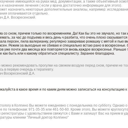
 изучение имеющейся на руках мед. документации, а также объективный осмот
 и назначение лечения ( если у врача достаточно информации для этого).
ожет назначить некоторые дополнительные анализы, например: исследовани
ния оплачиваются отдельно.
ч Д.А. Воскресенский.
 со сном, причем только по воскремениям. Да! Как бы это не звучало, но так и 
емать..за час до подъема и весь день ч разбита, что очень плохо сказываетс
ала персен, пила валерианку, регулярно завариваю ромашку с мятой и пью в
сен. Режим за выходные не сбиваю и специально встаю рано в воскресенье. 
тов уже почти два месяца все повторяется вновь.каждое воскресенье. Раньше т
е как быть или к какому обратиться специалисту. Заранее благодарна.
 можно рекомендовать прогулки на свежем воздухе перед сном, причем не толь
ь в первую очередь к терапевту.
ч Воскресенский Д.А.
жалуйста в какое время и по каким дням можно записаться на консультацию к
ктологу в Колпино Вы можете ежедневно с понедельника по субботу. Однако 
е по телефонам: 971-35-35 или 461-50-60. Кроме этого, Вы можете круглосуто
ки регистратуры с удовольствием свяжутся с Вами и запишут Вас на прием в у
ратуры клиники "Личный доктор Колпино"