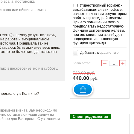
р врача, постановка
ТТГ (тиреотропный гормон) -
вырабатывается в гипофизе,
я кала или общие анализы.
является главным регулятором
работы щитовидной железы.
При его повышении можно
предполагать недостаточную
функцию щитовидной железы,
при его снижении врач будет
есть(( я немогу уснуть всю ночь,
подозревать повышенную
я на работе и эмоциональном
функцию щитовидн
место чая. Принимала так же
Стараюсь быть активнее весь день,
акого не было никогда, только на
Добавить к сравнению
−
+
Количество:
ко в воскресенье, но и в субботу.
528.00
руб.
440.00
руб.
 проктологу в Колпино?
о времени визита Вам необходимо
чно оставить он-лайн заявку на
Спецпредложение
добное для Вас время. С уважением