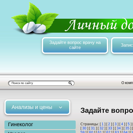
Задайте вопрос врачу на
Запис
сайте
О ком
Анализы и цены
Задайте вопро
Гинеколог
Страницы: [
1
] [
2
] [
3
] [
4
] [
5
] 
[
30
] [
31
] [
32
] [
33
] [
34
] [
35
] 
59
] [
60
] [
61
] [
62
] [
63
] [
64
] [