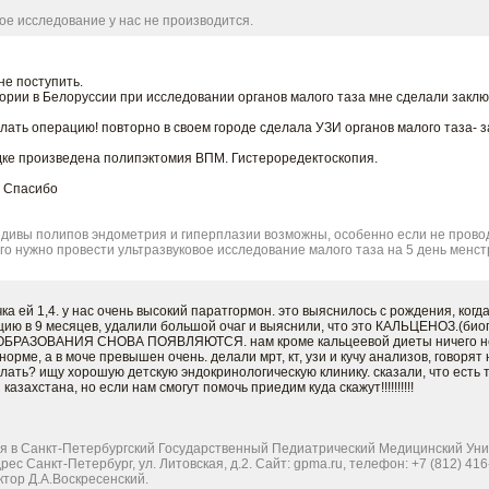
е исследование у нас не производится.
не поступить.
тории в Белоруссии при исследовании органов малого таза мне сделали заклю
лать операцию! повторно в своем городе сделала УЗИ органов малого таза- 
дке произведена полипэктомия ВПМ. Гистероредектоскопия.
. Спасибо
цидивы полипов эндометрия и гиперплазии возможны, особенно если не пров
ого нужно провести ультразвуковое исследование малого таза на 5 день менст
чка ей 1,4. у нас очень высокий паратгормон. это выяснилось с рождения, ког
цию в 9 месяцев, удалили большой очаг и выяснили, что это КАЛЬЦЕНОЗ.(био
 ОБРАЗОВАНИЯ СНОВА ПОЯВЛЯЮТСЯ. нам кроме кальцеевой диеты ничего не 
норме, а в моче превышен очень. делали мрт, кт, узи и кучу анализов, говорят
делать? ищу хорошую детскую эндокринологическую клинику. сказали, что есть 
казахстана, но если нам смогут помочь приедим куда скажут!!!!!!!!!!
я в Санкт-Петербургский Государственный Педиатрический Медицинский Унив
рес Санкт-Петербург, ул. Литовская, д.2. Сайт: gpma.ru, телефон: +7 (812) 41
тор Д.А.Воскресенский.