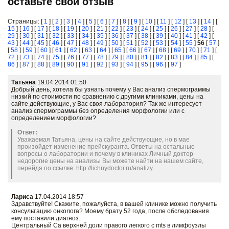
оставьте свой отзыв
Страницы: [
1
] [
2
] [
3
] [
4
] [
5
] [
6
] [
7
] [
8
] [
9
] [
10
] [
11
] [
12
] [
13
] [
14
] [
15
] [
16
] [
17
] [
18
] [
19
] [
20
] [
21
] [
22
] [
23
] [
24
] [
25
] [
26
] [
27
] [
28
] [
29
] [
30
] [
31
] [
32
] [
33
] [
34
] [
35
] [
36
] [
37
] [
38
] [
39
] [
40
] [
41
] [
42
] [
43
] [
44
] [
45
] [
46
] [
47
] [
48
] [
49
] [
50
] [
51
] [
52
] [
53
] [
54
] [
55
]
56
[
57
]
[
58
] [
59
] [
60
] [
61
] [
62
] [
63
] [
64
] [
65
] [
66
] [
67
] [
68
] [
69
] [
70
] [
71
] [
72
] [
73
] [
74
] [
75
] [
76
] [
77
] [
78
] [
79
] [
80
] [
81
] [
82
] [
83
] [
84
] [
85
] [
86
] [
87
] [
88
] [
89
] [
90
] [
91
] [
92
] [
93
] [
94
] [
95
] [
96
] [
97
]
Татьяна
19.04.2014 01:50
Добрый день, хотела бы узнать почему у Вас анализ спермограммы
низкий по стоимости по сравнению с другими клиниками, цены на
сайте действующие, у Вас своя лаборатория? Так же интересует
анализ спермограммы без определения морфологии или с
определением морфологии?
Ответ:
Уважаемая Татьяна, цены на сайте действующие, но в мае
произойдет изменение прейскуранта. Ответы на остальные
вопросы о лаборатории и почему в клиниках Личный доктор
недорогие цены на анализы Вы можете найти на нашем сайте,
перейдя по ссылке: http://lichnydoctor.ru/analizy
Лариса
17.04.2014 18:57
Здравствуйте! Скажите, пожалуйста, в вашей клинике можно получить
консультацию онколога? Моему брату 52 года, после обследования
ему поставили диагноз:
Центральный Са верхней доли правого легкого с mts в лимфоузлы