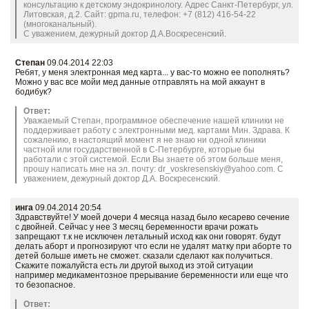
консультацию к детскому эндокринологу. Адрес Санкт-Петербург, ул.
Литовская, д.2. Сайт: gpma.ru, телефон: +7 (812) 416-54-22
(многоканальный).
С уважением, дежурный доктор Д.А.Воскресенский.
Степан
09.04.2014 22:03
Ребят, у меня электронная мед карта... у вас-то можно ее пополнять?
Можно у вас все мойи мед данные отправлять на мой аккаунт в
бодибук?
Ответ:
Уважаемый Степан, программное обеспечение нашей клиники не
поддерживает работу с электронными мед. картами Мин. Здрава. К
сожалению, в настоящий момент я не знаю ни одной клиники
частной или государственной в С-Петербурге, которые бы
работали с этой системой. Если Вы знаете об этом больше меня,
прошу написать мне на эл. почту: dr_voskresenskiy@yahoo.com. С
уважением, дежурный доктор Д.А. Воскресенский.
инга
09.04.2014 20:54
Здравствуйте! У моей дочери 4 месяца назад было кесарево сечение
с двойней. Сейчас у нее 3 месяц беременности врачи рожать
запрещают т.к не исключен летальный исход как они говорят. будут
делать аборт и прогнозируют что если не удалят матку при аборте то
детей больше иметь не сможет. сказали сделают как получиться.
Скажите пожалуйста есть ли другой выход из этой ситуации
например медикаментозное прерывание беременности или еще что
то безопасное.
Ответ: