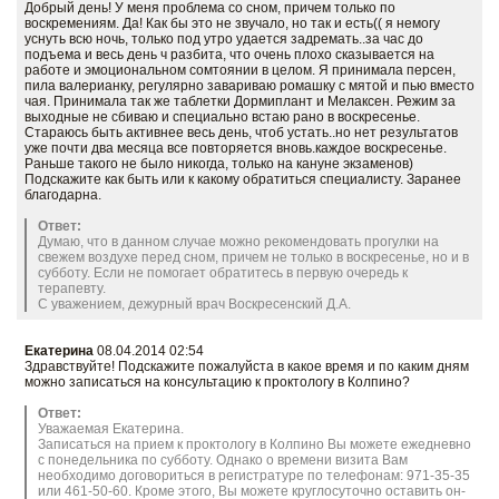
Добрый день! У меня проблема со сном, причем только по
воскремениям. Да! Как бы это не звучало, но так и есть(( я немогу
уснуть всю ночь, только под утро удается задремать..за час до
подъема и весь день ч разбита, что очень плохо сказывается на
работе и эмоциональном сомтоянии в целом. Я принимала персен,
пила валерианку, регулярно завариваю ромашку с мятой и пью вместо
чая. Принимала так же таблетки Дормиплант и Мелаксен. Режим за
выходные не сбиваю и специально встаю рано в воскресенье.
Стараюсь быть активнее весь день, чтоб устать..но нет результатов
уже почти два месяца все повторяется вновь.каждое воскресенье.
Раньше такого не было никогда, только на кануне экзаменов)
Подскажите как быть или к какому обратиться специалисту. Заранее
благодарна.
Ответ:
Думаю, что в данном случае можно рекомендовать прогулки на
свежем воздухе перед сном, причем не только в воскресенье, но и в
субботу. Если не помогает обратитесь в первую очередь к
терапевту.
С уважением, дежурный врач Воскресенский Д.А.
Екатерина
08.04.2014 02:54
Здравствуйте! Подскажите пожалуйста в какое время и по каким дням
можно записаться на консультацию к проктологу в Колпино?
Ответ:
Уважаемая Екатерина.
Записаться на прием к проктологу в Колпино Вы можете ежедневно
с понедельника по субботу. Однако о времени визита Вам
необходимо договориться в регистратуре по телефонам: 971-35-35
или 461-50-60. Кроме этого, Вы можете круглосуточно оставить он-