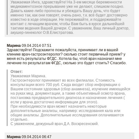
Уважаемая Инга, здравствуйте! На 3-ем месяце беременности
медикаментозное прерывание уже не делают, слишком поздно.
Давать какие-либо прогнозы и убеждать Вашу дочь, что будет
именно так, как они говорят, очень рано, т.к. всё будет достоверно
известно в ходе операции. Не переживайте, и поддерживайте
контакт с лечащим врачом, чтобы Вам быть в курсе дальнейшей
тактики ведения Вашей дочери. С уважением, Ваш личный доктор,
акушер-гинеколог О.В.Елистратова.
Марина
09.04.2014 07:51
Здравствуйте! Подскажите пожалуйста, принимает ли в вашей
клинике врач-гастроэнтеролог? сколько стоит первичный прием? у
меня есть результаты ФГДС. Хотела бы, чтоб врач назначил мне
лечение по результатам ФГДС, сколько это будет стоить? Спасибо.
Ответ:
Уважаемая Марина.
Гастроэнтеролог принимает во всех филиалах. Стоимость
консультации всего 700 руб. Сюда входит сбор информации о
Вашем состоянии здоровья (сбор анамнеза), изучение имеющейся
на руках мед. документации, а также объективный осмотр врача,
постановка предварительного диагноза и назначение лечения (
если у врача достаточно информации для этого).
При необходимости врач может назначить некоторые
дополнительные анализы, например: исследования кала или
общие анализы. Дополнительные исследования оплачиваются
отдельно.
С уважением, дежурный врач Д.А. Воскресенский.
Марина
09.04.2014 06:47