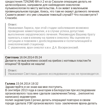
средостения.Т2N2M0 IIIA ст.2 кл.гр Сказали операцию делать не
целесообразно, направили для наблюдения онкологом-
пульмонологом по месту жительства. А он живет в маленьком
провинциальном городке, боюсь, что там не окажут должного лечения.
Скажите,может это уже слишком тяжелый случай? Что посоветуете?
Спасибо.
Ответ:
Уважаемая Лариса, при этой стадии заболевания возможно
проведение химиотерапии, и в случае успеха допустимо
выполнение хирургического лечения. Рекомендую Вашему брату
приехать к нам в клинику на прием к онкологу. Мы оценим его
ситуацию и поможем с дообследованием и госпитализацией в
онкологический стационар.
С уважением, врач онколог к.м.н. Д.А. Воскресенский.
Светлана
16.04.2014 05:24
Делаете ли выв колпино соскоб на грибок с ногтевых пластин?и
егоцена? В прайсе не нашла!
Ответ:
Уважаемая Светлана, данное исследование у нас не производится.
Галина
15.04.2014 19:32
Здравствуйте,я не знаю как мне поступить.
В сентябре 2013 года в санатории в Белоруссии при исследовании
органов малого таза мне сделали заключении:Гипер....(непонятно
написано) эндометрия.
полип эндометрия.Срочно делать операцию! повторно в своем
городе сделала УЗИ органов малого таза- заключение врача-делать