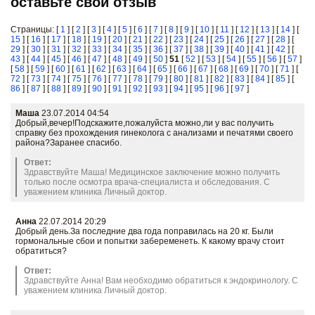
оставьте свой отзыв
Страницы: [
1
] [
2
] [
3
] [
4
] [
5
] [
6
] [
7
] [
8
] [
9
] [
10
] [
11
] [
12
] [
13
] [
14
] [
15
] [
16
] [
17
] [
18
] [
19
] [
20
] [
21
] [
22
] [
23
] [
24
] [
25
] [
26
] [
27
] [
28
] [
29
] [
30
] [
31
] [
32
] [
33
] [
34
] [
35
] [
36
] [
37
] [
38
] [
39
] [
40
] [
41
] [
42
] [
43
] [
44
] [
45
] [
46
] [
47
] [
48
] [
49
] [
50
]
51
[
52
] [
53
] [
54
] [
55
] [
56
] [
57
]
[
58
] [
59
] [
60
] [
61
] [
62
] [
63
] [
64
] [
65
] [
66
] [
67
] [
68
] [
69
] [
70
] [
71
] [
72
] [
73
] [
74
] [
75
] [
76
] [
77
] [
78
] [
79
] [
80
] [
81
] [
82
] [
83
] [
84
] [
85
] [
86
] [
87
] [
88
] [
89
] [
90
] [
91
] [
92
] [
93
] [
94
] [
95
] [
96
] [
97
]
Маша
23.07.2014 04:54
Добрый,вечер!Подскажите,пожалуйста можно,ли у вас получить
справку без прохождения гинеколога с анализами и печатями своего
района?Заранее спасибо.
Ответ:
Здравствуйте Маша! Медицинское заключение можно получить
только после осмотра врача-специалиста и обследования. С
уважением клиника Личный доктор.
Анна
22.07.2014 20:29
Добрый день.За последние два года поправилась на 20 кг. Были
гормональные сбои и попытки забеременеть. К какому врачу стоит
обратиться?
Ответ:
Здравствуйте Анна! Вам необходимо обратиться к эндокринологу. С
уважением клиника Личный доктор.