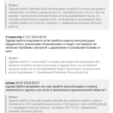
Ответ:
Здравствуйте Любовь! Вам необходимо подойти на консультацию к
гинекологу, уточнить характер кисты, определиться, что за "чистка
миомы"- выполнили миомэктомию или выскабливание было по
поводу гиперплазии эндометрия, спланировать возможный курс
гормонозаместительной терапии. С уважением клиника Личный
доктор.
Станислав
17.07.2014 05:47
Здравствуйте,подскажите,если прийти к вам на консультацию
кардиолога,с анализами поликлинники,то будет составлено ли
лечение проблемы связаной с давлением и головными болями от
него.
Ответ:
Здравствуйте Станислав! Со всеми данными обследования Вы
можете подойти на консультацию к кардиологу, на основании
данных осмотра и обследования будет назначено лечение или
дообследование. С уважением Клиника Личный доктор
алена
16.07.2014 02:57
здравствуйте возможно ли у вас пройти консультацию и осмотр
гинеколога и сделать узи если я прописана в архангельской области?
Ответ:
Здравствуйте Алена!В нашей клинике Вы можете пройти осмотр
гинеколога (700 рублей) и выполнить УЗИ малого таза (1000рублей)
по предварительной записи, телефон 970-70-37. Уважением
клиника Личный доктор.