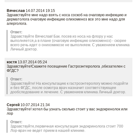
Вячеслав
14.07.2014 19:15
Здравствуйте мне надо взять с носа соскоб на очаговую инфекцию и
дерматолога очаговую инфекцию олихоменоз все это мне надо для
алерголога.
Ответ:
Здравствуйте Вячеслав! Бак. посев из носа на флору у нас
выполняется,а в плане (очаговую инфекцию олихоменоз) - скорее
всего речь идет о онихомикозе не выполняем. С уважением клиника
Личный доктор.
костя
13.07.2014 05:24
Здравствуйте!Скажите посещение Гастроэнтеролога ,обезателен с
ФГДС?
Ответ:
Здравствуйте! На консультацию к гастроэнтерологу можно подойти
и без ФГДС, после осмотра врач назначит соответствующее
дообследование и лечение. С уважением клиника Личный доктор.
Сергей
10.07.2014 21:34
Здравствуйте! хотел бы узнать сколько стоит у вас эндокренолок или
лор
Ответ:
Здравствуйте,первичная консультация эндокринолога стоит 700
Лор-врач не ведет прием в нашей клинике.