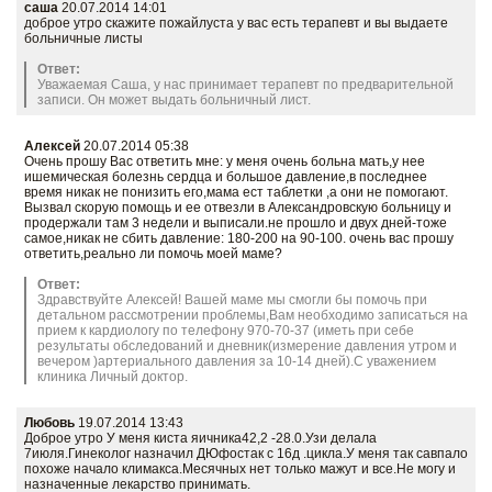
саша
20.07.2014 14:01
доброе утро скажите пожайлуста у вас есть терапевт и вы выдаете
больничные листы
Ответ:
Уважаемая Саша, у нас принимает терапевт по предварительной
записи. Он может выдать больничный лист.
Алексей
20.07.2014 05:38
Очень прошу Вас ответить мне: у меня очень больна мать,у нее
ишемическая болезнь сердца и большое давление,в последнее
время никак не понизить его,мама ест таблетки ,а они не помогают.
Вызвал скорую помощь и ее отвезли в Александровскую больницу и
продержали там 3 недели и выписали.не прошло и двух дней-тоже
самое,никак не сбить давление: 180-200 на 90-100. очень вас прошу
ответить,реально ли помочь моей маме?
Ответ:
Здравствуйте Алексей! Вашей маме мы смогли бы помочь при
детальном рассмотрении проблемы,Вам необходимо записаться на
прием к кардиологу по телефону 970-70-37 (иметь при себе
результаты обследований и дневник(измерение давления утром и
вечером )артериального давления за 10-14 дней).С уважением
клиника Личный доктор.
Любовь
19.07.2014 13:43
Доброе утро У меня киста яичника42,2 -28.0.Узи делала
7июля.Гинеколог назначил ДЮфостак с 16д .цикла.У меня так савпало
похоже начало климакса.Месячных нет только мажут и все.Не могу и
назначенные лекарство принимать.