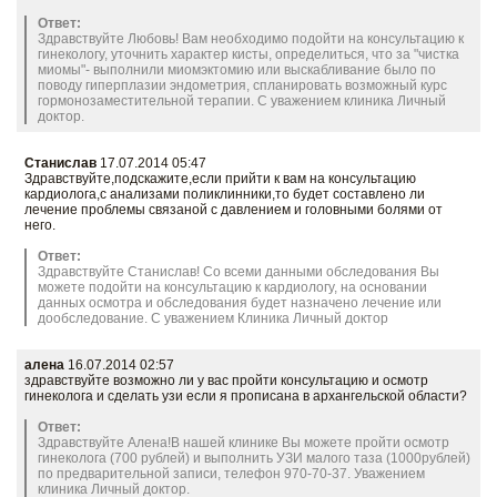
Ответ:
Здравствуйте Любовь! Вам необходимо подойти на консультацию к
гинекологу, уточнить характер кисты, определиться, что за "чистка
миомы"- выполнили миомэктомию или выскабливание было по
поводу гиперплазии эндометрия, спланировать возможный курс
гормонозаместительной терапии. С уважением клиника Личный
доктор.
Станислав
17.07.2014 05:47
Здравствуйте,подскажите,если прийти к вам на консультацию
кардиолога,с анализами поликлинники,то будет составлено ли
лечение проблемы связаной с давлением и головными болями от
него.
Ответ:
Здравствуйте Станислав! Со всеми данными обследования Вы
можете подойти на консультацию к кардиологу, на основании
данных осмотра и обследования будет назначено лечение или
дообследование. С уважением Клиника Личный доктор
алена
16.07.2014 02:57
здравствуйте возможно ли у вас пройти консультацию и осмотр
гинеколога и сделать узи если я прописана в архангельской области?
Ответ:
Здравствуйте Алена!В нашей клинике Вы можете пройти осмотр
гинеколога (700 рублей) и выполнить УЗИ малого таза (1000рублей)
по предварительной записи, телефон 970-70-37. Уважением
клиника Личный доктор.