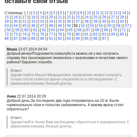
оставьте свой отзыв
Страницы: [
1
] [
2
] [
3
] [
4
] [
5
] [
6
] [
7
] [
8
] [
9
] [
10
] [
11
] [
12
] [
13
] [
14
] [
15
] [
16
] [
17
] [
18
] [
19
] [
20
] [
21
] [
22
] [
23
] [
24
] [
25
] [
26
] [
27
] [
28
] [
29
] [
30
] [
31
] [
32
] [
33
] [
34
] [
35
] [
36
] [
37
] [
38
] [
39
] [
40
] [
41
] [
42
] [
43
] [
44
] [
45
] [
46
] [
47
] [
48
] [
49
] [
50
]
51
[
52
] [
53
] [
54
] [
55
] [
56
] [
57
]
[
58
] [
59
] [
60
] [
61
] [
62
] [
63
] [
64
] [
65
] [
66
] [
67
] [
68
] [
69
] [
70
] [
71
] [
72
] [
73
] [
74
] [
75
] [
76
] [
77
] [
78
] [
79
] [
80
] [
81
] [
82
] [
83
] [
84
] [
85
] [
86
] [
87
] [
88
] [
89
] [
90
] [
91
] [
92
] [
93
] [
94
] [
95
] [
96
] [
97
]
Маша
23.07.2014 04:54
Добрый,вечер!Подскажите,пожалуйста можно,ли у вас получить
справку без прохождения гинеколога с анализами и печатями своего
района?Заранее спасибо.
Ответ:
Здравствуйте Маша! Медицинское заключение можно получить
только после осмотра врача-специалиста и обследования. С
уважением клиника Личный доктор.
Анна
22.07.2014 20:29
Добрый день.За последние два года поправилась на 20 кг. Были
гормональные сбои и попытки забеременеть. К какому врачу стоит
обратиться?
Ответ:
Здравствуйте Анна! Вам необходимо обратиться к эндокринологу. С
уважением клиника Личный доктор.