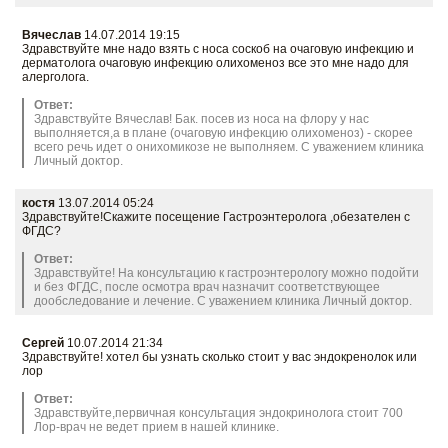
Вячеслав
14.07.2014 19:15
Здравствуйте мне надо взять с носа соскоб на очаговую инфекцию и
дерматолога очаговую инфекцию олихоменоз все это мне надо для
алерголога.
Ответ:
Здравствуйте Вячеслав! Бак. посев из носа на флору у нас
выполняется,а в плане (очаговую инфекцию олихоменоз) - скорее
всего речь идет о онихомикозе не выполняем. С уважением клиника
Личный доктор.
костя
13.07.2014 05:24
Здравствуйте!Скажите посещение Гастроэнтеролога ,обезателен с
ФГДС?
Ответ:
Здравствуйте! На консультацию к гастроэнтерологу можно подойти
и без ФГДС, после осмотра врач назначит соответствующее
дообследование и лечение. С уважением клиника Личный доктор.
Сергей
10.07.2014 21:34
Здравствуйте! хотел бы узнать сколько стоит у вас эндокренолок или
лор
Ответ:
Здравствуйте,первичная консультация эндокринолога стоит 700
Лор-врач не ведет прием в нашей клинике.