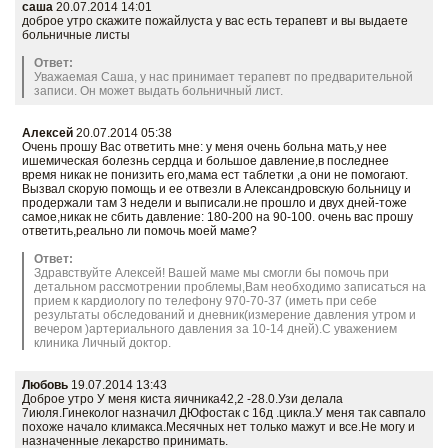
саша
20.07.2014 14:01
доброе утро скажите пожайлуста у вас есть терапевт и вы выдаете
больничные листы
Ответ:
Уважаемая Саша, у нас принимает терапевт по предварительной
записи. Он может выдать больничный лист.
Алексей
20.07.2014 05:38
Очень прошу Вас ответить мне: у меня очень больна мать,у нее
ишемическая болезнь сердца и большое давление,в последнее
время никак не понизить его,мама ест таблетки ,а они не помогают.
Вызвал скорую помощь и ее отвезли в Александровскую больницу и
продержали там 3 недели и выписали.не прошло и двух дней-тоже
самое,никак не сбить давление: 180-200 на 90-100. очень вас прошу
ответить,реально ли помочь моей маме?
Ответ:
Здравствуйте Алексей! Вашей маме мы смогли бы помочь при
детальном рассмотрении проблемы,Вам необходимо записаться на
прием к кардиологу по телефону 970-70-37 (иметь при себе
результаты обследований и дневник(измерение давления утром и
вечером )артериального давления за 10-14 дней).С уважением
клиника Личный доктор.
Любовь
19.07.2014 13:43
Доброе утро У меня киста яичника42,2 -28.0.Узи делала
7июля.Гинеколог назначил ДЮфостак с 16д .цикла.У меня так савпало
похоже начало климакса.Месячных нет только мажут и все.Не могу и
назначенные лекарство принимать.