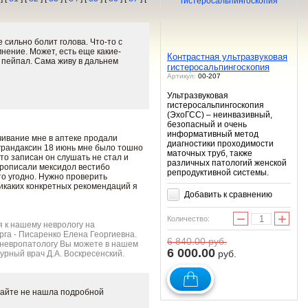
 сильно болит голова. Что-то с
мнение. Может, есть еще какие-
Контрастная ультразвуковая
 пейпал. Сама живу в дальнем
гистеросальпингоскопия
Артикул:
00-207
Ультразвуковая
гистеросальпингоскопия
(ЭхоГСС) – неинвазивный,
безопасный и очень
информативный метод
чивание мне в аптеке продали
диагностики проходимости
 грандаксин 18 июнь мне было тошно
маточных труб, также
что записан он слушать не стал и
различных патологий женской
прописали мексидол вестибо
репродуктивной системы.
то угодно. Нужно проверить
никаких конкретных рекомендаций я
Добавить к сравнению
−
+
Количество:
 к нашему неврологу на
рга - Писаренко Елена Георгиевна.
6 840.00
руб.
к невропатологу Вы можете в нашем
6 000.00
руб.
урный врач Д.А. Воскресенский.
 сайте не нашла подробной