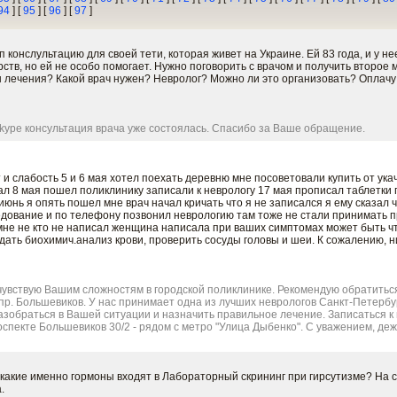
94
] [
95
] [
96
] [
97
]
 конслультацию для своей тети, которая живет на Украине. Ей 83 года, и у нее
рств, но ей не особо помогает. Нужно поговорить с врачом и получить второе 
 лечения? Какой врач нужен? Невролог? Можно ли это организовать? Оплачу
kype консультация врача уже состоялась. Спасибо за Ваше обращение.
 и слабость 5 и 6 мая хотел поехать деревню мне посоветовали купить от ука
л 8 мая пошел поликлинику записали к неврологу 17 мая прописал таблетки
9 июнь я опять пошел мне врач начал кричать что я не записался я ему сказал 
едование и по телефону позвонил неврологию там тоже не стали принимать 
 мне не кто не написал женщина написала при ваших симптомах может быть ч
дать биохимич.анализ крови, проверить сосуды головы и шеи. К сожалению, 
увствую Вашим сложностям в городской поликлинике. Рекомендую обратиться
 пр. Большевиков. У нас принимает одна из лучших неврологов Санкт-Петербу
азобраться в Вашей ситуации и назначить правильное лечение. Записаться 
спекте Большевиков 30/2 - рядом с метро "Улица Дыбенко". С уважением, деж
 какие именно гормоны входят в Лабораторный скрининг при гирсутизме? На
.