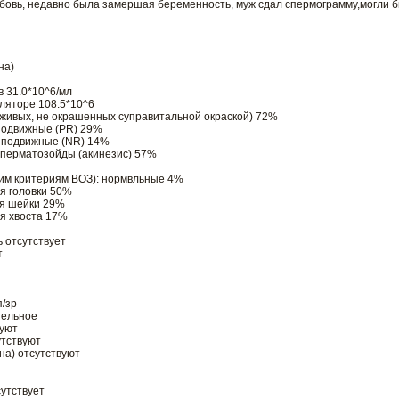
юбовь, недавно была замершая беременность, муж сдал спермограмму,могли 
на)
 31.0*10^6/мл
ляторе 108.5*10^6
живых, не окрашенных суправитальной окраской) 72%
подвижные (PR) 29%
-подвижные (NR) 14%
перматозойды (акинезис) 57%
гим критериям ВОЗ): нормвльные 4%
я головки 50%
ия шейки 29%
я хвоста 17%
ь отсутствует
т
п/зр
тельное
вуют
утствуют
на) отсутствуют
утствует