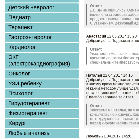
Ответ:
Детский невролог
Да, Вы не ошиблись. Однако
(включена стоимость забора
Педиатр
предоставляем нашим паци
С уважением, дежурный ад
Терапевт
Гастроэнтеролог
Анастасия
12.05.2017 15:23
Добрый день! Подскажите по
Кардиолог
Ответ:
Уважаемая Анастасия, можн
ЭКГ
времени доставки биомате
специальных температурны
(электрокардиография)
Онколог
Наталья
22.04.2017 14:16
Добрый день! Подскажите по
УЗИ ребенку
К какому врачу можно записа
И каким методом лучше удали
Психолог
остался меньший шрам и не 
Спасибо заранее за ответ.
Гирудотерапевт
Ответ:
Уважаемая Наталья, да у н
Физиотерапевт
консультацию к хирургу. К
метод удаления зависит о
Хирург
перед хирургическим лечен
Любые анализы
Любовь
21.04.2017 14:26