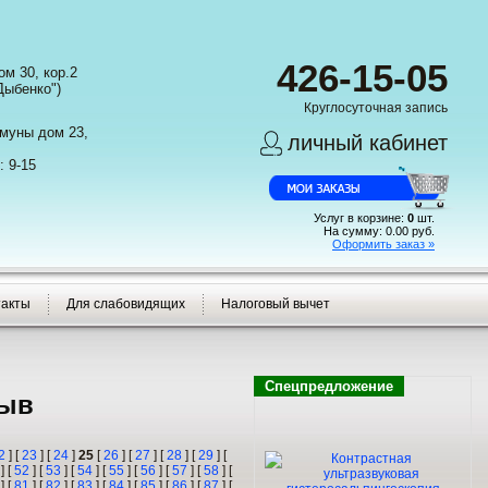
426-15-05
м 30, кор.2
Дыбенко")
Круглосуточная запись
ммуны дом 23,
личный кабинет
: 9-15
Услуг в корзине:
0
шт.
На сумму:
0.00
руб.
Оформить заказ »
такты
Для слабовидящих
Налоговый вычет
Спецпредложение
зыв
2
] [
23
] [
24
]
25
[
26
] [
27
] [
28
] [
29
] [
] [
52
] [
53
] [
54
] [
55
] [
56
] [
57
] [
58
] [
] [
81
] [
82
] [
83
] [
84
] [
85
] [
86
] [
87
] [