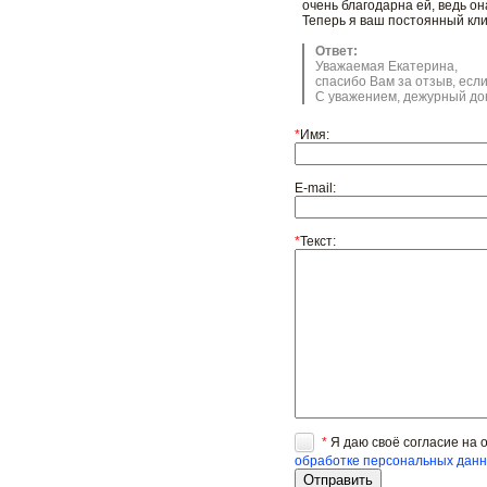
очень благодарна ей, ведь о
Теперь я ваш постоянный кли
Ответ:
Уважаемая Екатерина,
спасибо Вам за отзыв, есл
С уважением, дежурный док
*
Имя:
E-mail:
*
Текст:
*
Я даю своё согласие на 
обработке персональных дан
Заказать