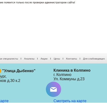
е появится только после проверки администратором сайта!
и специалисты
Анализы
Акции
Цены
Контакты
Для слабовидящих
Клиника в Колпино
"Улица Дыбенко"
г. Колпино
ург,
Ул. Коммуны д.23
ов д.30 к.2
карте
Смотреть на карте