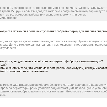
, если Вы будете сдавать кровь на гормоны по варианту "Эконом" Они будут го
 крови 150 руб.), если Вы сдадите комплекс сразу- по обычному варианту то о
ентам возможность выбора: или экономия времени или денег.
министратор.
жалуйста можно ли в домашних условиях собрать сперму для анализа сперм
о, но материал нужно немедленно доставить в клинику. Причем предварител
риала. Дело в том, что для выполнения исследования спермограммы материа
х условиях.
жалуйста, вы удаляете в своей клиники дерматофиброму и каким методом?
ться?
ть? Я много читала, что можно лазером, радионожом (лучом) и жидким азото
было повторного ее возникновения.
ас можно удалить дерматофиброму. Однако о методах удаления в Вашем слу
ак правило дерматофибромы удаляют радионожом. Для начала нужно установи
т размеров новообразования и его локализации. Некоторые опухоли кожи тр
ием.