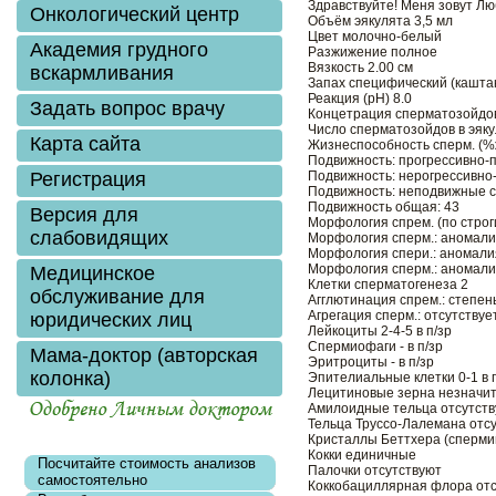
Здравствуйте! Меня зовут Л
Онкологический центр
Объём эякулята 3,5 мл
Цвет молочно-белый
Академия грудного
Разжижение полное
Вязкость 2.00 см
вскармливания
Запах специфический (кашта
Реакция (рН) 8.0
Задать вопрос врачу
Концетрация сперматозойдов
Число сперматозойдов в эяку
Карта сайта
Жизнеспособность сперм. (%
Заказать
Подвижность: прогрессивно-
Регистрация
Подвижность: нерогрессивно
Подвижность: неподвижные с
Подвижность общая: 43
Версия для
Морфология спрем. (по стро
слабовидящих
Морфология сперм.: аномали
Морфология спери.: аномал
Морфология сперм.: аномали
Медицинское
Клетки сперматогенеза 2
обслуживание для
Агглютинация спрем.: степен
Агрегация сперм.: отсутствуе
юридических лиц
Лейкоциты 2-4-5 в п/зр
Спермиофаги - в п/зр
Мама-доктор (авторская
Эритроциты - в п/зр
колонка)
Эпителиальные клетки 0-1 в 
Лецитиновые зерна незначи
Амилоидные тельца отсутст
Тельца Труссо-Лалемана отс
Кристаллы Беттхера (сперми
Кокки единичные
Посчитайте стоимость анализов
Палочки отсутствуют
самостоятельно
Коккобациллярная флора отс