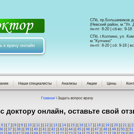
СПб, пр.Большевиков до
(Невский район, м."Ул. 
пн-пт: 8-20 | сб-вс: 9-18
СПб, г.Колпино, ул. Ко
м."Купчино"
ь к врачу онлайн
пн-пт: 8-20 | сб: 9-18 | вс
пании
Наши специалисты
Анализы
Акции
Цены
Кон
Главная
\
Задать вопрос врачу
с доктору онлайн, оставьте свой от
[
6
] [
7
] [
8
] [
9
] [
10
] [
11
] [
12
] [
13
] [
14
] [
15
] [
16
] [
17
] [
18
] [
19
] [
20
] [
21
] [
2
36
] [
37
] [
38
] [
39
] [
40
] [
41
] [
42
] [
43
] [
44
] [
45
] [
46
] [
47
] [
48
] [
49
] [
50
] [
51
65
] [
66
] [
67
] [
68
] [
69
] [
70
] [
71
] [
72
] [
73
] [
74
] [
75
] [
76
] [
77
] [
78
] [
79
] [
80