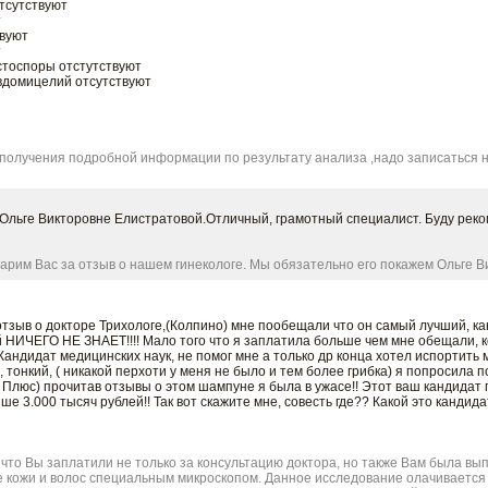
тсутствуют
т
твуют
т
тоспоры отстутствуют
вдомицелий отсутствуют
 получения подробной информации по результату анализа ,надо записаться на
Ольге Викторовне Елистратовой.Отличный, грамотный специалист. Буду реко
рим Вас за отзыв о нашем гинекологе. Мы обязательно его покажем Ольге В
отзыв о докторе Трихологе,(Колпино) мне пообещали что он самый лучший, ка
 НИЧЕГО НЕ ЗНАЕТ!!!! Мало того что я заплатила больше чем мне обещали, 
андидат медицинских наук, не помог мне а только др конца хотел испортить 
, тонкий, ( никакой перхоти у меня не было и тем более грибка) я попросила
о Плюс) прочитав отзывы о этом шампуне я была в ужасе!! Этот ваш кандидат
е 3.000 тысяч рублей!! Так вот скажите мне, совесть где?? Какой это кандида
что Вы заплатили не только за консультацию доктора, но также Вам была вы
 кожи и волос специальным микроскопом. Данное исследование олачивается