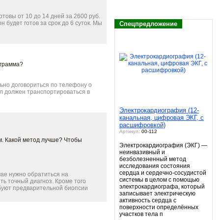
товы от 10 до 14 дней за 2600 руб.
н будет готов за срок до 6 суток. Мы
Спецпредложение
ограмма?
ьно договориться по телефону о
л должен транспортироваться в
Электрокардиография (12-
канальная, цифровая ЭКГ, с
расшифровкой)
Артикул:
00-112
м. Какой метод лучше? Чтобы
Электрокардиография (ЭКГ) —
неинвазивный и
безболезненный метод
исследования состояния
сердца и сердечно-сосудистой
чае нужно обратиться на
системы в целом с помощью
ть точный диагноз. Кроме того
электрокардиографа, который
ебуют предварительной биопсии
записывает электрическую
активность сердца с
поверхности определённых
участков тела п