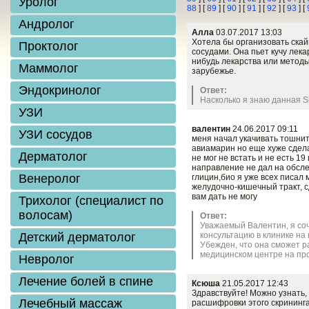
Уролог
88
] [
89
] [
90
] [
91
] [
92
] [
93
] [
Андролог
Алла
03.07.2017 13:03
Хотела бы организовать скайп
Проктолог
сосудами. Она пьет кучу лека
нибудь лекарства или методы
Маммолог
зарубежье.
Эндокринолог
Ответ:
Насколько я знаю данная S
УЗИ
валентин
24.06.2017 09:11
УЗИ сосудов
меня начал укачивать тошнит
авиамарин но еще хуже сдела
Дерматолог
не мог не встать и не есть 1
направление не дал на обсл
Венеролог
глицин,био я уже всех писал
желудочно-кишечный тракт, с
вам дать не могу
Трихолог (специалист по
волосам)
Ответ:
Уважаемый Валентин, я соч
Детский дерматолог
консультацию в клинике на
Убежден, что она сможет р
медицинском центре на про
Невролог
Заказать
Лечение болей в спине
Ксюша
21.05.2017 12:43
Здравствуйте! Можно узнать,
Лечебный массаж
расшифровки этого скрининга