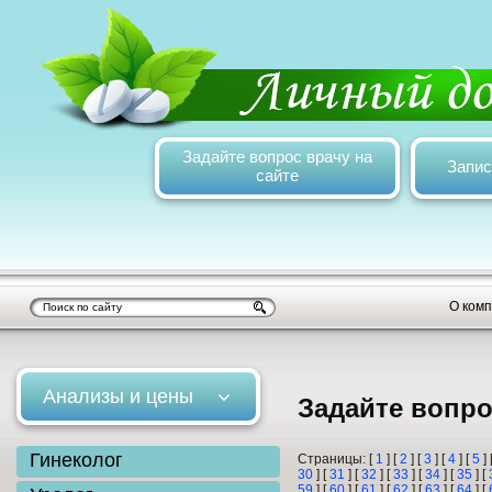
Задайте вопрос врачу на
Запис
сайте
О ком
Анализы и цены
Задайте вопро
Гинеколог
Страницы: [
1
] [
2
] [
3
] [
4
] [
5
] 
30
] [
31
] [
32
] [
33
] [
34
] [
35
] [
59
] [
60
] [
61
] [
62
] [
63
] [
64
] [