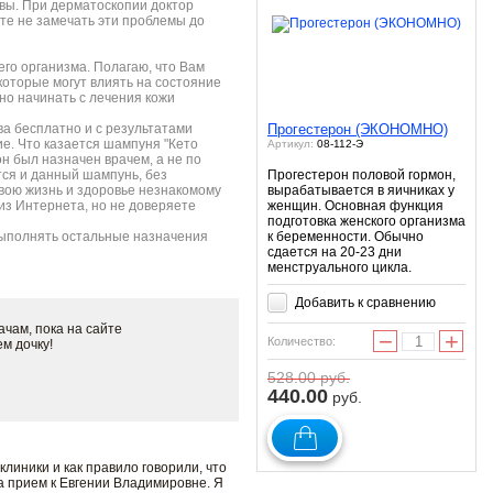
ловы. При дерматоскопии доктор
те не замечать эти проблемы до
его организма. Полагаю, что Вам
которые могут влиять на состояние
жно начинать с лечения кожи
ва бесплатно и с результатами
Прогестерон (ЭКОНОМНО)
ие. Что казается шампуня "Кето
Артикул:
08-112-Э
н был назначен врачем, а не по
ится и данный шампунь, без
Прогестерон половой гормон,
свою жизнь и здоровье незнакомому
вырабатывается в яичниках у
из Интернета, но не доверяете
женщин. Основная функция
подготовка женского организма
выполнять остальные назначения
к беременности. Обычно
сдается на 20-23 дни
менструального цикла.
Добавить к сравнению
чам, пока на сайте
−
+
Количество:
ем дочку!
528.00
руб.
440.00
руб.
иники и как правило говорили, что
на прием к Евгении Владимировне. Я