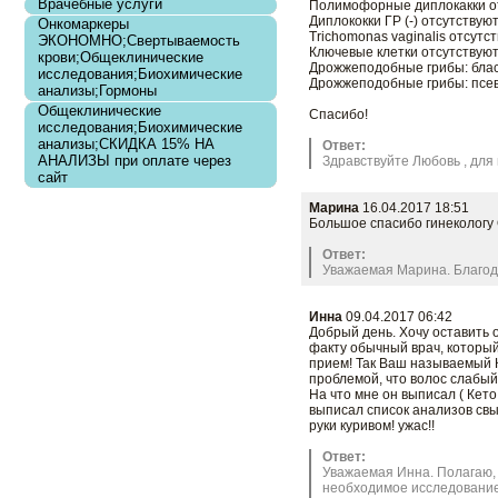
Врачебные услуги
Полимофорные диплокакки о
Диплококки ГР (-) отсутствую
Онкомаркеры
Trichomonas vaginalis отсутс
ЭКОНОМНО;Свертываемость
Ключевые клетки отсутствую
крови;Общеклинические
Дрожжеподобные грибы: блас
исследования;Биохимические
Дрожжеподобные грибы: псе
анализы;Гормоны
Общеклинические
Спасибо!
исследования;Биохимические
анализы;СКИДКА 15% НА
Ответ:
АНАЛИЗЫ при оплате через
Здравствуйте Любовь , для
сайт
Марина
16.04.2017 18:51
Большое спасибо гинекологу 
Ответ:
Уважаемая Марина. Благода
Инна
09.04.2017 06:42
Заказать
Добрый день. Хочу оставить 
факту обычный врач, который
прием! Так Ваш называемый К
проблемой, что волос слабый
На что мне он выписал ( Кет
выписал список анализов свыш
руки куривом! ужас!!
Ответ:
Уважаемая Инна. Полагаю, 
необходимое исследование