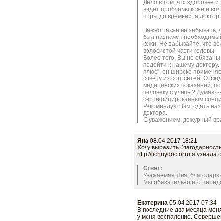
Дело в том, что здоровье и
видит проблемы кожи и во
поры до времени, а доктор
Важно также не забывать, ч
был назначен необходимый 
кожи. Не забывайте, что во
волосистой части головы.
Более того, Вы не обязаны
подойти к нашему доктору.
плюс", он широко применяе
совету из соц. сетей. Отсю
медицинских показаний, по
человеку с улицы? Думаю -
сертифицированным специа
Рекомендую Вам, сдать наз
доктора.
С уважением, дежурный вра
Яна
08.04.2017 18:21
Хочу выразить благодарность
http://lichnydoctor.ru я узна
Ответ:
Уважаемая Яна, благодарю 
Мы обязательно его перед
Заказать
Екатерина
05.04.2017 07:34
В последние два месяца меня
у меня воспаление. Совершенн