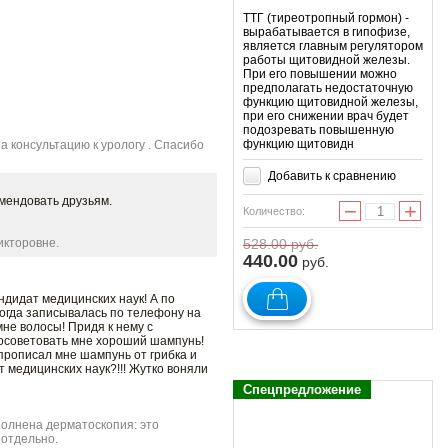
ТТГ (тиреотропный гормон) -
вырабатывается в гипофизе,
является главным регулятором
работы щитовидной железы.
При его повышении можно
предполагать недостаточную
функцию щитовидной железы,
при его снижении врач будет
подозревать повышенную
функцию щитовидн
 консультацию к урологу . Спасибо
Добавить к сравнению
мендовать друзьям.
−
+
Количество:
икторовне.
528.00
руб.
440.00
руб.
ндидат медицинских наук! А по
когда записывалась по телефону на
мне волосы! Придя к нему с
 посоветовать мне хороший шампунь!
 прописал мне шампунь от грибка и
т медицинских наук?!!! Жутко воняли
Спецпредложение
полнена дерматоскопия: это
 отдельно.