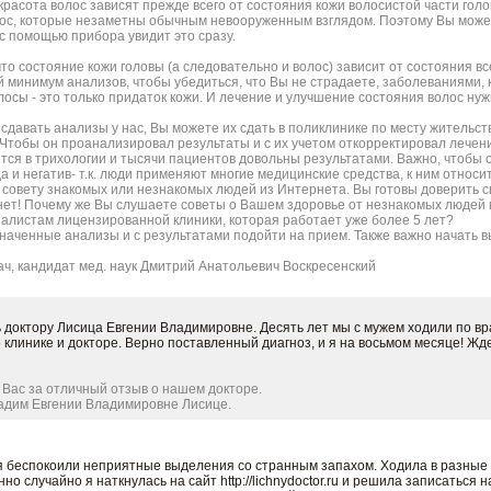
 красота волос зависят прежде всего от состояния кожи волосистой части го
лос, которые незаметны обычным невооруженным взглядом. Поэтому Вы може
 с помощью прибора увидит это сразу.
то состояние кожи головы (а следовательно и волос) зависит от состояния вс
минимум анализов, чтобы убедиться, что Вы не страдаете, заболеваниями, 
лосы - это только придаток кожи. И лечение и улучшение состояния волос ну
 сдавать анализы у нас, Вы можете их сдать в поликлинике по месту жительст
 Чтобы он проанализировал результаты и с их учетом откорректировал лечен
тся в трихологии и тысячи пациентов довольны результатами. Важно, чтобы о
да и негатив- т.к. люди применяют многие медицинские средства, к ним относ
 совету знакомых или незнакомых людей из Интернета. Вы готовы доверить 
нет! Почему же Вы слушаете советы о Вашем здоровье от незнакомых людей 
листам лицензированной клиники, которая работает уже более 5 лет?
наченные анализы и с результатами подойти на прием. Также важно начать 
ч, кандидат мед. наук Дмитрий Анатольевич Воскресенский
 доктору Лисица Евгении Владимировне. Десять лет мы с мужем ходили по вра
ла о клинике и докторе. Верно поставленный диагноз, и я на восьмом месяце! Жд
Вас за отличный отзыв о нашем докторе.
адим Евгении Владимировне Лисице.
 беспокоили неприятные выделения со странным запахом. Ходила в разные кл
о случайно я наткнулась на сайт http://lichnydoctor.ru и решила записаться 